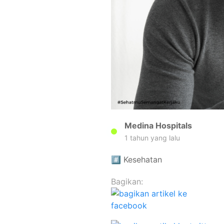
Medina Hospitals
1 tahun yang lalu
#️⃣
Kesehatan
Bagikan: