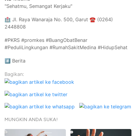
"Sehatmu, Semangat Kerjaku"⁣⁣
🏥 Jl. Raya Wanaraja No. 500, Garut ☎️ (0264)
2448808
#PKRS #promkes #BuangObatBenar
#PeduliLingkungan #RumahSakitMedina #HidupSehat
#️⃣
Berita
Bagikan:
MUNGKIN ANDA SUKA!