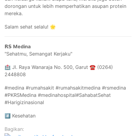
dorongan untuk lebih memperhatikan asupan protein
mereka.
Salam sehat selalu! 🌟
𝗥𝗦 Medina
"Sehatmu, Semangat Kerjaku"⁣⁣
🏥 Jl. Raya Wanaraja No. 500, Garut ☎️ (0264)
2448808
#medina #rumahsakit #rumahsakitmedina #rsmedina
#PKRSMedina #medinahospital#SahabatSehat
#Harigizinasional
#️⃣
Kesehatan
Bagikan: