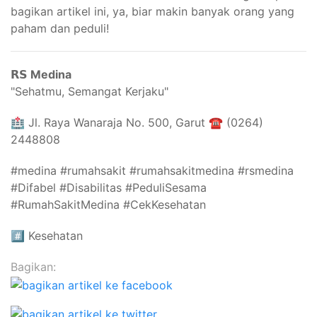
bagikan artikel ini, ya, biar makin banyak orang yang
paham dan peduli!
𝗥𝗦 Medina
"Sehatmu, Semangat Kerjaku"⁣⁣
🏥 Jl. Raya Wanaraja No. 500, Garut ☎️ (0264)
2448808
#medina #rumahsakit #rumahsakitmedina #rsmedina
#Difabel #Disabilitas #PeduliSesama
#RumahSakitMedina #CekKesehatan
#️⃣
Kesehatan
Bagikan: