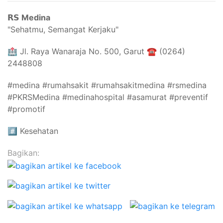
𝗥𝗦 Medina
"Sehatmu, Semangat Kerjaku"⁣⁣
🏥 Jl. Raya Wanaraja No. 500, Garut ☎️ (0264)
2448808
#medina #rumahsakit #rumahsakitmedina #rsmedina
#PKRSMedina #medinahospital #asamurat #preventif
#promotif
#️⃣
Kesehatan
Bagikan: