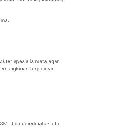
ama.
dokter spesialis mata agar
emungkinan terjadinya
SMedina #medinahospital