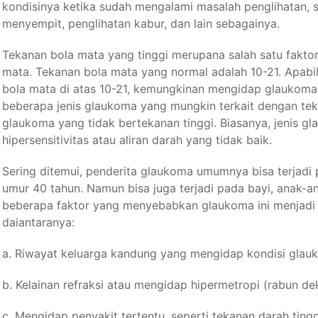
kondisinya ketika sudah mengalami masalah penglihatan, s
menyempit, penglihatan kabur, dan lain sebagainya.
Tekanan bola mata yang tinggi merupana salah satu faktor
mata. Tekanan bola mata yang normal adalah 10-21. Apabi
bola mata di atas 10-21, kemungkinan mengidap glaukoma.
beberapa jenis glaukoma yang mungkin terkait dengan teka
glaukoma yang tidak bertekanan tinggi. Biasanya, jenis gl
hipersensitivitas atau aliran darah yang tidak baik.
Sering ditemui, penderita glaukoma umumnya bisa terjadi
umur 40 tahun. Namun bisa juga terjadi pada bayi, anak-
beberapa faktor yang menyebabkan glaukoma ini menjadi l
daiantaranya:
a. Riwayat keluarga kandung yang mengidap kondisi glau
b. Kelainan refraksi atau mengidap hipermetropi (rabun dek
c. Mengidap penyakit tertentu, seperti tekanan darah tinggi